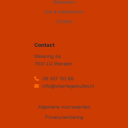
Restanten
Lijm & toebehoren
Contact
Contact
Vloertegel Outlet
Wetering 4a
7641 LG
Wierden
06 397 153 88
info@vloertegeloutlet.nl
Algemene voorwaarden
Privacyverklaring