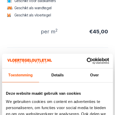
Geschikt voor badkamers
Geschikt als wandtegel
Geschikt als vloertegel
2
per m
€45,00
Product informatie
Productbeschrijving
Prachtige exclusieve tegels, app gerust voor
aanvullende afbeeldingen.
Toestemming
Details
Over
Deze zijn momenteel uit voorraad leverbaar.
Kies het aantal:
Gebruik de
Deze website maakt gebruik van cookies
handige
We gebruiken cookies om content en advertenties te
berekentool:
personaliseren, om functies voor social media te bieden
en om ons websiteverkeer te analyseren. Ook delen we
Berekentool