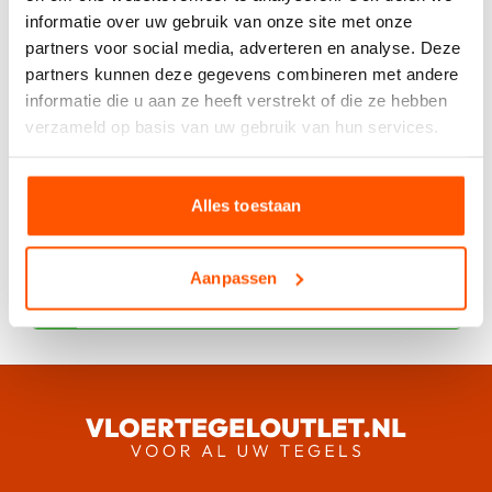
informatie over uw gebruik van onze site met onze
partners voor social media, adverteren en analyse. Deze
partners kunnen deze gegevens combineren met andere
informatie die u aan ze heeft verstrekt of die ze hebben
Offerte aanvragen
verzameld op basis van uw gebruik van hun services.
Specificaties
Alles toestaan
Aanpassen
Heeft u spoed of speciale wensen app
ons dan voor direct contact.