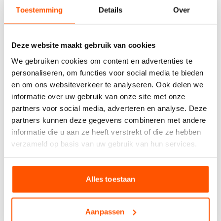
berekentool:
Toestemming
Details
Over
Berekentool
Deze website maakt gebruik van cookies
We gebruiken cookies om content en advertenties te
personaliseren, om functies voor social media te bieden
Offerte aanvragen
en om ons websiteverkeer te analyseren. Ook delen we
informatie over uw gebruik van onze site met onze
partners voor social media, adverteren en analyse. Deze
Specificaties
partners kunnen deze gegevens combineren met andere
informatie die u aan ze heeft verstrekt of die ze hebben
verzameld op basis van uw gebruik van hun services.
Mat
Houtlook
Alles toestaan
Wandtegel
Aanpassen
Gekalibreerd