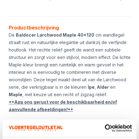
Product informatie
Productbeschrijving
De
Baldocer Larchwood Maple 40x120
cm wandtegel
straalt rust en natuurlijke elegantie uit dankzij de verfijnde
houtlook. Het rechte reliëf geeft de wand een subtiele
structuur en zorgt voor een stijlvol, modern effect. De lichte
Maple-kleur brengt een ruimtelijk en warm gevoel in het
interieur en is eenvoudig te combineren met diverse
woonstijlen. Deze tegel maakt deel uit van de Larchwood
serie, die verkrijgbaar is in de kleuren
Ipe
,
Alder
en
Maple
, met keuze uit een recht of zigzag reliëf.
**App ons gerust voor de beschikbaarheid en/of
aanvullende afbeeldingen!**
Kies het aantal:
Gebruik de
handige