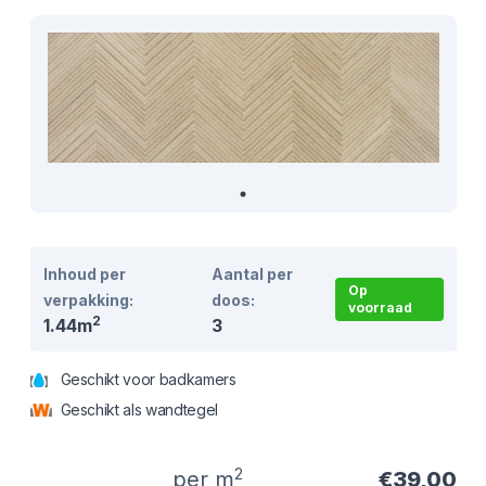
Inhoud per
Aantal per
Op
verpakking:
doos:
voorraad
2
1.44m
3
Geschikt voor badkamers
Geschikt als wandtegel
2
per m
€39,00