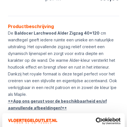
Product informatie
Productbeschrijving
De
Baldocer Larchwood Alder Zigzag 40x120
cm
wandtegel geeft iedere ruimte een unieke en natuurlijke
uitstraling. Het opvallende zigzag reliëf creëert een
dynamisch lijnenspel en zorgt voor extra diepte en
karakter op de wand. De warme Alder-kleur versterkt het
houtlook effect en brengt sfeer en rust in het interieur.
Dankzij het royale formaat is deze tegel perfect voor het
creëren van een stijlvolle en eigentijdse accentwand. Ook
verkrijgbaar in een recht patroon en in zowel de kleur Ipe
als Maple.
**App ons gerust voor de beschikbaarheid en/of
aanvullende afbeeldingen!**
Kies het aantal:
Gebruik de