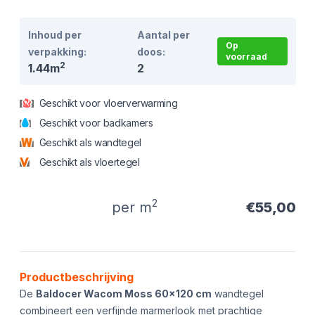
Inhoud per
Aantal per
Op
verpakking:
doos:
voorraad
2
1.44m
2
Geschikt voor vloerverwarming
Geschikt voor badkamers
Geschikt als wandtegel
Geschikt als vloertegel
2
per m
€55,00
Product informatie
Productbeschrijving
De
Baldocer Wacom Moss 60x120 cm
wandtegel
combineert een verfijnde marmerlook met prachtige