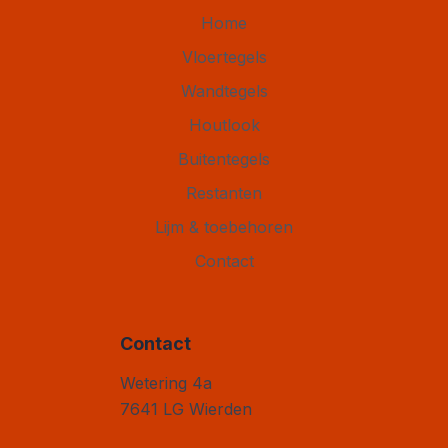
Home
Vloertegels
Wandtegels
Houtlook
Buitentegels
Restanten
Lijm & toebehoren
Contact
Contact
Vloertegel Outlet
Wetering 4a
7641 LG
Wierden