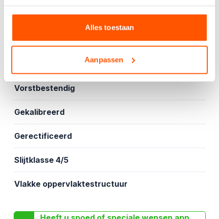
Specificaties
Alles toestaan
Glans
Aanpassen
Vloer- en wandtegel
Vorstbestendig
Gekalibreerd
Gerectificeerd
Slijtklasse 4/5
Vlakke oppervlaktestructuur
Heeft u spoed of speciale wensen app