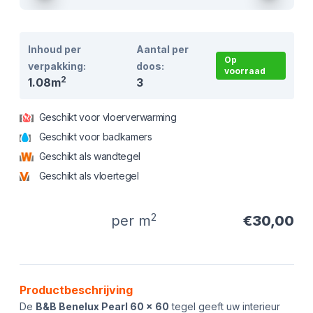
Inhoud per
Aantal per
Op
verpakking:
doos:
voorraad
2
1.08m
3
Geschikt voor vloerverwarming
Geschikt voor badkamers
Geschikt als wandtegel
Geschikt als vloertegel
2
per m
€30,00
Product informatie
Productbeschrijving
De
B&B Benelux Pearl 60 x 60
tegel geeft uw interieur