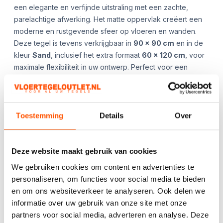
een elegante en verfijnde uitstraling met een zachte,
parelachtige afwerking. Het matte oppervlak creëert een
moderne en rustgevende sfeer op vloeren en wanden.
Deze tegel is tevens verkrijgbaar in
90 x 90 cm
en in de
kleur
Sand
, inclusief het extra formaat
60 x 120 cm
, voor
maximale flexibiliteit in uw ontwerp. Perfect voor een
tijdloze en stijlvolle inrichting van zowel woon- als
commerciële ruimtes.
**App ons gerust voor de beschikbaarheid en/of
aanvullende afbeeldingen!**
Toestemming
Details
Over
Kies het aantal:
Gebruik de
Deze website maakt gebruik van cookies
handige
We gebruiken cookies om content en advertenties te
berekentool:
personaliseren, om functies voor social media te bieden
en om ons websiteverkeer te analyseren. Ook delen we
Berekentool
informatie over uw gebruik van onze site met onze
partners voor social media, adverteren en analyse. Deze