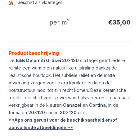
Geschikt als vloertegel
2
per m
€35,00
Product informatie
Productbeschrijving
De
B&B Dolomiti Ortisei 20x120
cm tegel geeft iedere
ruimte een warme en natuurlijke uitstraling dankzij de
realistische houtlook. Het subtiele reliëf en de matte
afwerking zorgen voor extra karakter en laten de
houtstructuur mooi tot zijn recht komen. Deze keramische
tegel is geschikt voor zowel wand als vloer en is daarnaast
verkrijgbaar in de kleuren
Canazei
en
Cortina
, in de
formaten
20x120
cm en
30x120
cm.
**App ons gerust voor de beschikbaarheid en/of
aanvullende afbeeldingen!**