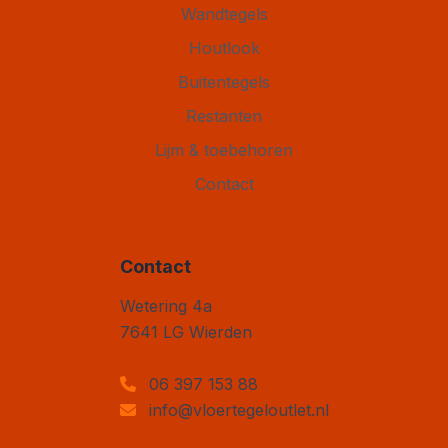
Wandtegels
Houtlook
Buitentegels
Restanten
Lijm & toebehoren
Contact
Contact
Vloertegel Outlet
Wetering 4a
7641 LG
Wierden
06 397 153 88
info@vloertegeloutlet.nl