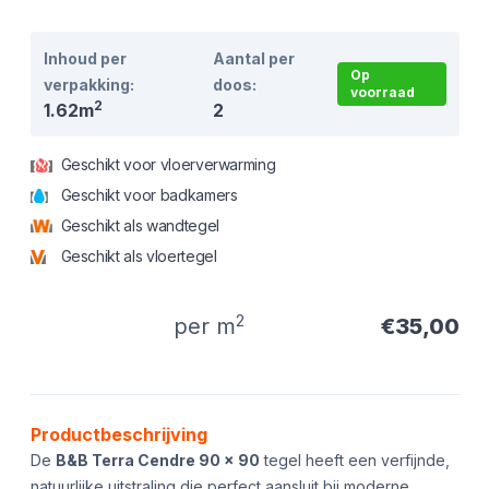
Inhoud per
Aantal per
Op
verpakking:
doos:
voorraad
2
1.62m
2
Geschikt voor vloerverwarming
Geschikt voor badkamers
Geschikt als wandtegel
Geschikt als vloertegel
2
per m
€35,00
Product informatie
Productbeschrijving
De
B&B Terra Cendre 90 x 90
tegel heeft een verfijnde,
natuurlijke uitstraling die perfect aansluit bij moderne