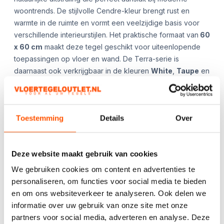
woontrends. De stijlvolle Cendre-kleur brengt rust en
warmte in de ruimte en vormt een veelzijdige basis voor
verschillende interieurstijlen. Het praktische formaat van
60
x 60 cm
maakt deze tegel geschikt voor uiteenlopende
toepassingen op vloer en wand. De Terra-serie is
daarnaast ook verkrijgbaar in de kleuren
White
,
Taupe
en
Carbon
, zodat u eenvoudig de gewenste sfeer kunt
creëren.
**App ons gerust voor de beschikbaarheid en/of
Toestemming
Details
Over
aanvullende afbeeldingen!**
Kies het aantal:
Gebruik de
Deze website maakt gebruik van cookies
handige
We gebruiken cookies om content en advertenties te
berekentool:
personaliseren, om functies voor social media te bieden
en om ons websiteverkeer te analyseren. Ook delen we
Berekentool
informatie over uw gebruik van onze site met onze
partners voor social media, adverteren en analyse. Deze