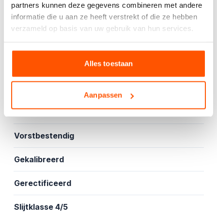
partners kunnen deze gegevens combineren met andere
informatie die u aan ze heeft verstrekt of die ze hebben
Offerte aanvragen
verzameld op basis van uw gebruik van hun services.
Specificaties
Alles toestaan
Mat
Aanpassen
Vloer- en wandtegel
Vorstbestendig
Gekalibreerd
Gerectificeerd
Slijtklasse 4/5