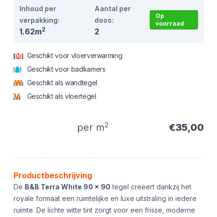
Inhoud per
Aantal per
Op
verpakking:
doos:
voorraad
2
1.62m
2
Geschikt voor vloerverwarming
Geschikt voor badkamers
Geschikt als wandtegel
Geschikt als vloertegel
2
per m
€35,00
Product informatie
Productbeschrijving
De
B&B Terra White 90 x 90
tegel creëert dankzij het
royale formaat een ruimtelijke en luxe uitstraling in iedere
ruimte. De lichte witte tint zorgt voor een frisse, moderne