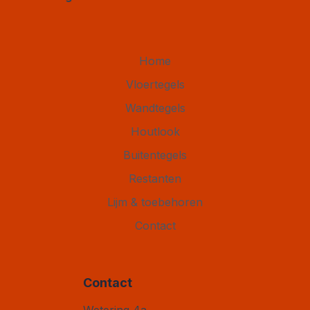
Home
Vloertegels
Wandtegels
Houtlook
Buitentegels
Restanten
Lijm & toebehoren
Contact
Contact
Vloertegel Outlet