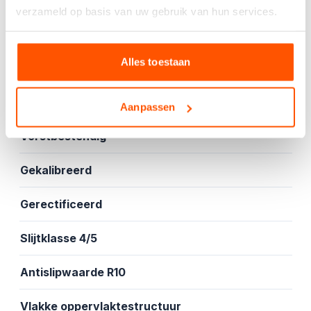
verzameld op basis van uw gebruik van hun services.
Specificaties
Alles toestaan
Mat
Vloer- en wandtegel
Aanpassen
Vorstbestendig
Gekalibreerd
Gerectificeerd
Slijtklasse 4/5
Antislipwaarde R10
Vlakke oppervlaktestructuur