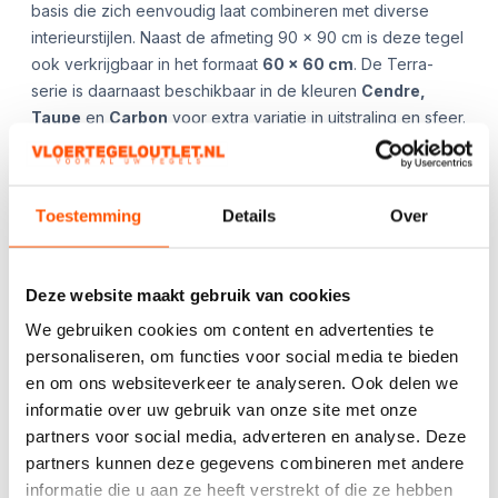
basis die zich eenvoudig laat combineren met diverse
interieurstijlen. Naast de afmeting 90 x 90 cm is deze tegel
ook verkrijgbaar in het formaat
60 x 60 cm
. De Terra-
serie is daarnaast beschikbaar in de kleuren
Cendre,
Taupe
en
Carbon
voor extra variatie in uitstraling en sfeer.
**App ons gerust voor de beschikbaarheid en/of
aanvullende afbeeldingen!**
Toestemming
Details
Over
Kies het aantal:
Gebruik de
handige
Deze website maakt gebruik van cookies
berekentool:
We gebruiken cookies om content en advertenties te
Berekentool
personaliseren, om functies voor social media te bieden
en om ons websiteverkeer te analyseren. Ook delen we
informatie over uw gebruik van onze site met onze
partners voor social media, adverteren en analyse. Deze
Offerte aanvragen
partners kunnen deze gegevens combineren met andere
informatie die u aan ze heeft verstrekt of die ze hebben