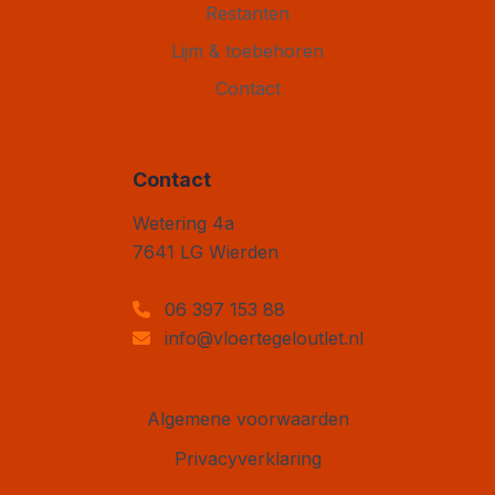
Restanten
Lijm & toebehoren
Contact
Contact
Vloertegel Outlet
Wetering 4a
7641 LG
Wierden
06 397 153 88
info@vloertegeloutlet.nl
Algemene voorwaarden
Privacyverklaring