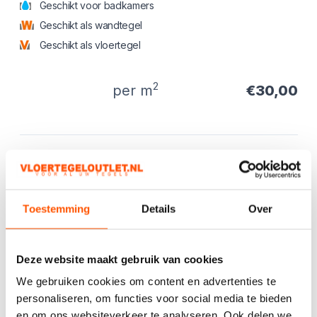
Geschikt voor badkamers
Geschikt als wandtegel
Geschikt als vloertegel
2
per m
€30,00
Product informatie
Productbeschrijving
Prachtige marmer look tegels met warme ondertoon.
Direct leverbaar voor superprijzen. App gerust voor
Toestemming
Details
Over
aanvullende afbeeldingen.
Kies het aantal:
Gebruik de
Deze website maakt gebruik van cookies
handige
We gebruiken cookies om content en advertenties te
berekentool:
personaliseren, om functies voor social media te bieden
en om ons websiteverkeer te analyseren. Ook delen we