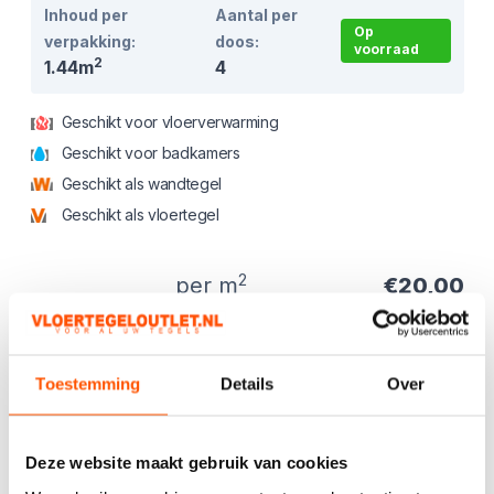
Inhoud per
Aantal per
Op
verpakking:
doos:
voorraad
2
1.44m
4
Geschikt voor vloerverwarming
Geschikt voor badkamers
Geschikt als wandtegel
Geschikt als vloertegel
2
per m
€20,00
Toestemming
Details
Over
Product informatie
Productbeschrijving
Mooie rustige marmerlook.
App voor beschikbaarheid. Uitlopend artikel. OP = OP!
Deze website maakt gebruik van cookies