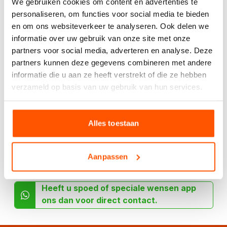
We gebruiken cookies om content en advertenties te
Kies het aantal:
Gebruik de
personaliseren, om functies voor social media te bieden
handige
en om ons websiteverkeer te analyseren. Ook delen we
berekentool:
informatie over uw gebruik van onze site met onze
partners voor social media, adverteren en analyse. Deze
Berekentool
partners kunnen deze gegevens combineren met andere
informatie die u aan ze heeft verstrekt of die ze hebben
verzameld op basis van uw gebruik van hun services.
Offerte aanvragen
Alles toestaan
Specificaties
Aanpassen
Heeft u spoed of speciale wensen app
ons dan voor direct contact.