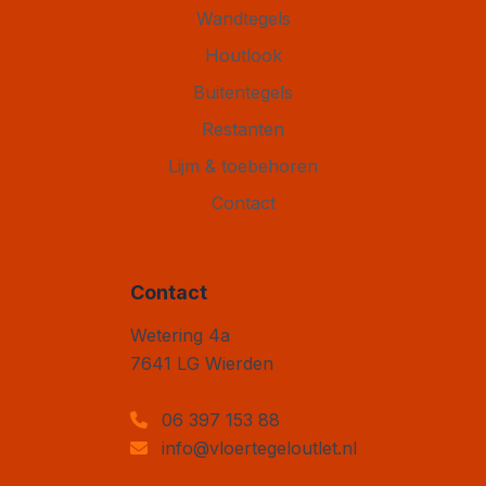
Wandtegels
Houtlook
Buitentegels
Restanten
Lijm & toebehoren
Contact
Contact
Vloertegel Outlet
Wetering 4a
7641 LG
Wierden
06 397 153 88
info@vloertegeloutlet.nl