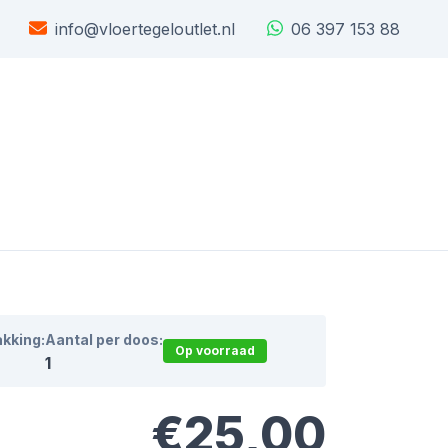
info@vloertegeloutlet.nl
06 397 153 88
akking:
Aantal per doos:
Op voorraad
1
€25,00