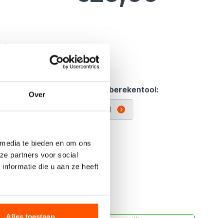
e
ving
lijm
tal:
Gebruik de handige berekentool:
Over
Berekentool
 media te bieden en om ons
Offerte aanvragen
ze partners voor social
nformatie die u aan ze heeft
Alles toestaan