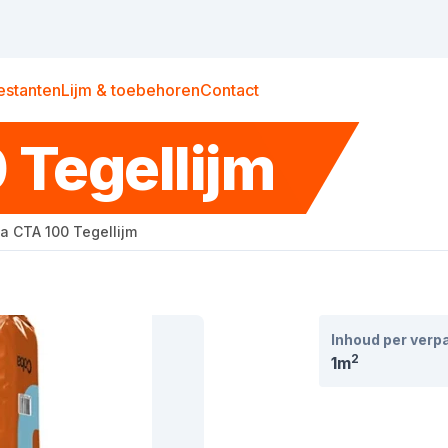
estanten
Lijm & toebehoren
Contact
 Tegellijm
a CTA 100 Tegellijm
Inhoud per verp
2
1m