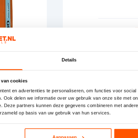
Product informati
Productbeschrij
Coba CTA 100 Tegel
Kies het aan
Details
 van cookies
ent en advertenties te personaliseren, om functies voor social
. Ook delen we informatie over uw gebruik van onze site met on
e. Deze partners kunnen deze gegevens combineren met andere i
erzameld op basis van uw gebruik van hun services.
Aanpassen