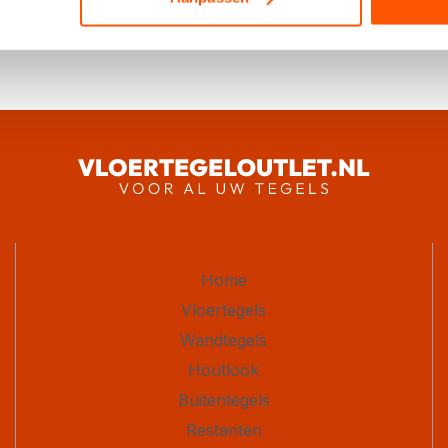
Heeft u spoed of s
contact.
Home
Vloertegels
Wandtegels
Houtlook
Buitentegels
Restanten