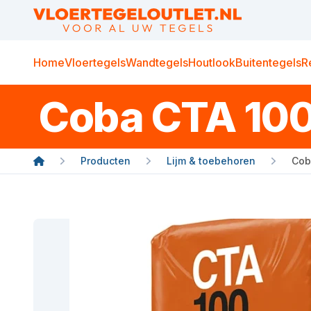
Home
Vloertegels
Wandtegels
Houtlook
Buitentegels
R
Coba CTA 100
Producten
Lijm & toebehoren
Cob