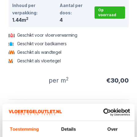
Inhoud per
Aantal per
Op
verpakking:
doos:
voorraad
2
1.44m
4
Geschikt voor vloerverwarming
Geschikt voor badkamers
Geschikt als wandtegel
Geschikt als vloertegel
2
per m
€30,00
Product informatie
Productbeschrijving
Prachtige nieuwe betonlook tegels in meerdere maten
kleuren.
Toestemming
Details
Over
App ons gerust voor aanvullende afbeeldingen en