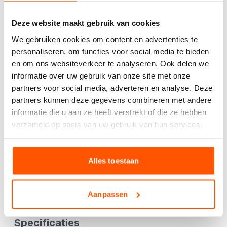
informatie.
Voor bestellen altijd even beschikbaarheid opvragen
Deze website maakt gebruik van cookies
svp.
We gebruiken cookies om content en advertenties te
Beschikbaar in 60x60, 60x120 & 100x100
personaliseren, om functies voor social media te bieden
Betonoptiek vloertegels.
en om ons websiteverkeer te analyseren. Ook delen we
informatie over uw gebruik van onze site met onze
Kies het aantal:
Gebruik de
partners voor social media, adverteren en analyse. Deze
handige
partners kunnen deze gegevens combineren met andere
berekentool:
informatie die u aan ze heeft verstrekt of die ze hebben
verzameld op basis van uw gebruik van hun services.
Berekentool
Alles toestaan
Offerte aanvragen
Aanpassen
Specificaties