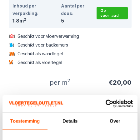
Inhoud per
Aantal per
Op
verpakking:
doos:
voorraad
2
1.8m
5
Geschikt voor vloerverwarming
Geschikt voor badkamers
Geschikt als wandtegel
Geschikt als vloertegel
2
per m
€20,00
Product informatie
Productbeschrijving
Mooie gemeleerde tegels voor een extra
Toestemming
Details
Over
aantrekkelijke prijs !
Direct uit eigen voorraad leverbaar, ook om af te halen.