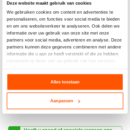
Deze website maakt gebruik van cookies
Meerdere kleuren beschikbaar, app ons gerust voor
aanvullende afbeeldingen.
We gebruiken cookies om content en advertenties te
personaliseren, om functies voor social media te bieden
en om ons websiteverkeer te analyseren. Ook delen we
Kies het aantal:
Gebruik de
informatie over uw gebruik van onze site met onze
handige
partners voor social media, adverteren en analyse. Deze
berekentool:
partners kunnen deze gegevens combineren met andere
informatie die u aan ze heeft verstrekt of die ze hebben
Berekentool
verzameld op basis van uw gebruik van hun services.
Alles toestaan
Offerte aanvragen
Aanpassen
Specificaties
Heeft u spoed of speciale wensen app