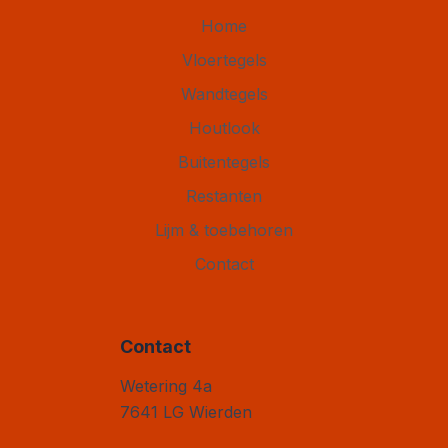
Home
Vloertegels
Wandtegels
Houtlook
Buitentegels
Restanten
Lijm & toebehoren
Contact
Contact
Vloertegel Outlet
Wetering 4a
7641 LG
Wierden