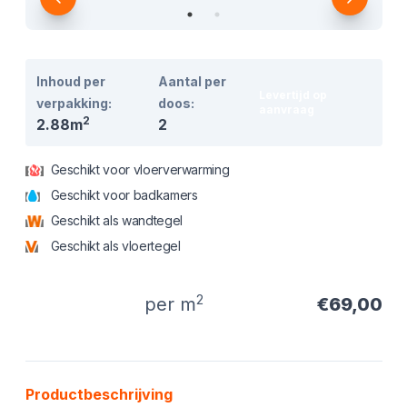
Inhoud per
Aantal per
Levertijd op
verpakking:
doos:
aanvraag
2
2.88m
2
Geschikt voor vloerverwarming
Geschikt voor badkamers
Geschikt als wandtegel
Geschikt als vloertegel
2
per m
€69,00
Product informatie
Productbeschrijving