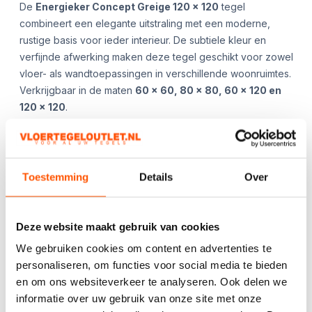
De
Energieker Concept Greige 120 x 120
tegel
combineert een elegante uitstraling met een moderne,
rustige basis voor ieder interieur. De subtiele kleur en
verfijnde afwerking maken deze tegel geschikt voor zowel
vloer- als wandtoepassingen in verschillende woonruimtes.
Verkrijgbaar in de maten
60 x 60, 80 x 80, 60 x 120 en
120 x 120
.
Genoemde maten ook verkrijgbaar in de kleur:
Concept
Pearl.
App ons gerust voor de beschikbaarheid en/of
Toestemming
Details
Over
aanvullende afbeeldingen!
Deze website maakt gebruik van cookies
Kies het aantal:
Gebruik de
We gebruiken cookies om content en advertenties te
handige
personaliseren, om functies voor social media te bieden
berekentool:
en om ons websiteverkeer te analyseren. Ook delen we
Berekentool
informatie over uw gebruik van onze site met onze