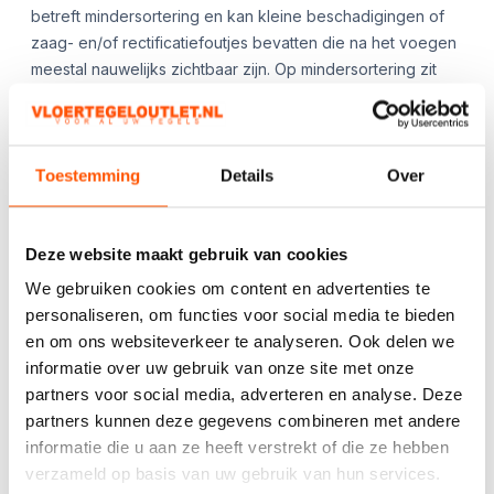
betreft mindersortering en kan kleine beschadigingen of
zaag- en/of rectificatiefoutjes bevatten die na het voegen
meestal nauwelijks zichtbaar zijn. Op mindersortering zit
daarom geen garantie of mogelijkheid tot retour. Wij
adviseren om circa 10% extra tegels te bestellen om
eventuele breuk tijdens verwerking op te vangen. De prijs
is gebaseerd op zelf afhalen in ons magazijn in Wierden;
Toestemming
Details
Over
transport is mogelijk in overleg.
**App ons gerust voor de beschikbaarheid en/of
Deze website maakt gebruik van cookies
aanvullende afbeeldingen!**
We gebruiken cookies om content en advertenties te
personaliseren, om functies voor social media te bieden
Kies het aantal:
Gebruik de
en om ons websiteverkeer te analyseren. Ook delen we
handige
informatie over uw gebruik van onze site met onze
berekentool:
partners voor social media, adverteren en analyse. Deze
partners kunnen deze gegevens combineren met andere
Berekentool
informatie die u aan ze heeft verstrekt of die ze hebben
verzameld op basis van uw gebruik van hun services.