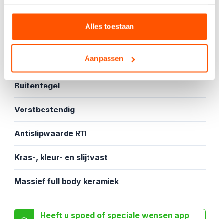
Offerte aanvragen
Alles toestaan
Specificaties
Aanpassen
Buitentegel
Vorstbestendig
Antislipwaarde R11
Kras-, kleur- en slijtvast
Massief full body keramiek
Heeft u spoed of speciale wensen app