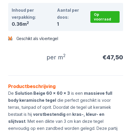
Inhoud per
Aantal per
Op
verpakking:
doos:
voorraad
2
0.36m
1
Geschikt als vloertegel
2
per m
€47,50
Product informatie
Productbeschrijving
De
Solution Beige 60 x 60 x 3
is een
massieve full
body keramische tegel
die perfect geschikt is voor
terras, tuinpad of oprit. Doordat de tegel uit keramiek
bestaat is hij
vorstbestendig
en
kras-, kleur- en
slijtvast
. Met een dikte van 3 cm kan deze tegel
eenvoudig op een zandbed worden gelegd. Deze partij