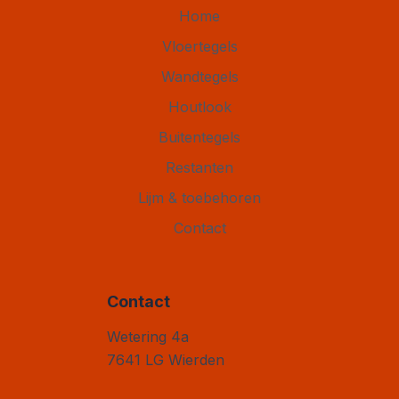
Home
Vloertegels
Wandtegels
Houtlook
Buitentegels
Restanten
Lijm & toebehoren
Contact
Contact
Vloertegel Outlet
Wetering 4a
7641 LG
Wierden