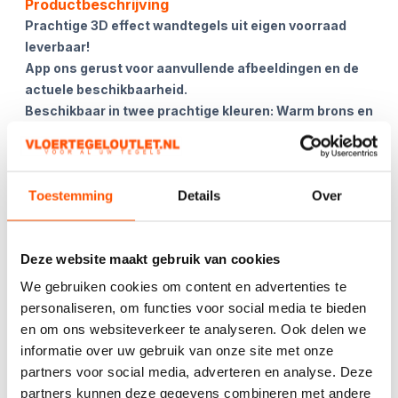
Product informatie
Productbeschrijving
Prachtige 3D effect wandtegels uit eigen voorraad
leverbaar!
App ons gerust voor aanvullende afbeeldingen en de
actuele beschikbaarheid.
Beschikbaar in twee prachtige kleuren: Warm brons en
strak zilver !
Kies het aantal:
Gebruik de
Toestemming
Details
Over
handige
berekentool:
Deze website maakt gebruik van cookies
Berekentool
We gebruiken cookies om content en advertenties te
personaliseren, om functies voor social media te bieden
en om ons websiteverkeer te analyseren. Ook delen we
informatie over uw gebruik van onze site met onze
Offerte aanvragen
partners voor social media, adverteren en analyse. Deze
partners kunnen deze gegevens combineren met andere