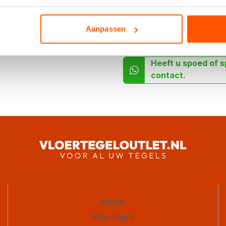
Aanpassen
Heeft u spoed of s
contact.
Home
Vloertegels