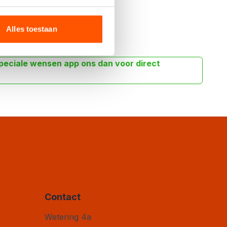
Alles toestaan
peciale wensen app ons dan voor direct
Contact
Vloertegel Outlet
Wetering 4a