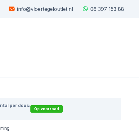
info@vloertegeloutlet.nl
06 397 153 88
ntal per doos:
Op voorraad
rming