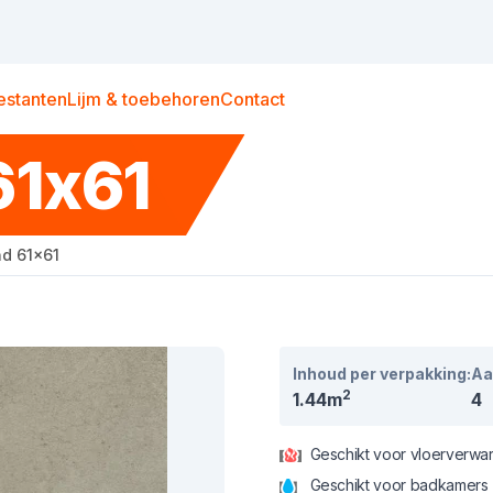
estanten
Lijm & toebehoren
Contact
61x61
nd 61x61
Inhoud per verpakking:
Aa
2
1.44m
4
Geschikt voor vloerverwa
Geschikt voor badkamers