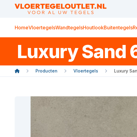
Home
Vloertegels
Wandtegels
Houtlook
Buitentegels
R
Luxury Sand 
Producten
Vloertegels
Luxury Sa