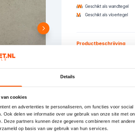
Geschikt als wandtegel
Geschikt als vloertegel
Product informatie
Productbeschrijving
Nieuwe serie beschikbaar i
App ons gerust voor aanvul
of enkele dagen levertijd.
Check voordat u besteld alt
Details
Kies het aanta
 van cookies
ent en advertenties te personaliseren, om functies voor social
. Ook delen we informatie over uw gebruik van onze site met on
e. Deze partners kunnen deze gegevens combineren met andere i
erzameld op basis van uw gebruik van hun services.