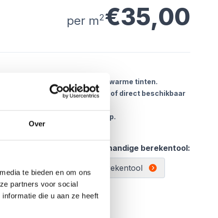
€35,00
2
per m
n 61x61 & 80x80 in 3 prachtige warme tinten.
lende afbeeldingen. Tegels zijn of direct beschikbaar
ijd even de actuele voorraad svp.
Over
l:
Gebruik de handige berekentool:
Berekentool
 media te bieden en om ons
ze partners voor social
nformatie die u aan ze heeft
Offerte aanvragen