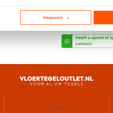
Aanpassen
Heeft u spoed of s
contact.
Home