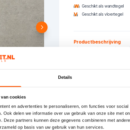
Geschikt als wandtegel
Geschikt als vloertegel
Product informatie
Productbeschrijving
Nieuwe serie beschikbaar i
App ons gerust voor aanvul
of enkele dagen levertijd.
Check voordat u besteld alt
Smoke 61x61 is tijdelijk ext
Details
Kies het aanta
 van cookies
ent en advertenties te personaliseren, om functies voor social
. Ook delen we informatie over uw gebruik van onze site met on
e. Deze partners kunnen deze gegevens combineren met andere i
erzameld op basis van uw gebruik van hun services.