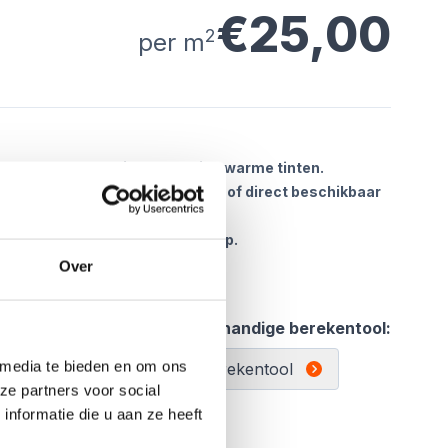
€25,00
2
per m
n 61x61 & 80x80 in 3 prachtige warme tinten.
lende afbeeldingen. Tegels zijn of direct beschikbaar
ijd even de actuele voorraad svp.
ra voordelig op = op !
Over
l:
Gebruik de handige berekentool:
 media te bieden en om ons
Berekentool
ze partners voor social
nformatie die u aan ze heeft