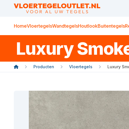
Home
Vloertegels
Wandtegels
Houtlook
Buitentegels
R
Luxury Smoke
Producten
Vloertegels
Luxury Sm