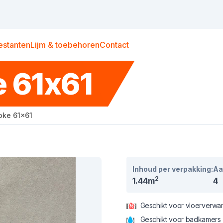
estanten
Lijm & toebehoren
Contact
 61x61
oke 61x61
Inhoud per verpakking:
Aa
2
1.44m
4
Geschikt voor vloerverwa
Geschikt voor badkamers