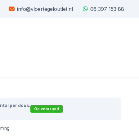
info@vloertegeloutlet.nl
06 397 153 88
ntal per doos:
Op voorraad
rming