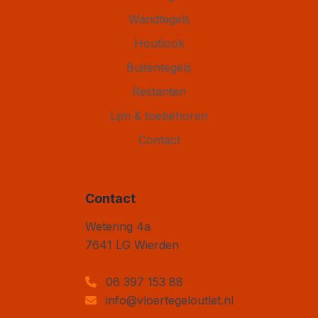
Wandtegels
Houtlook
Buitentegels
Restanten
Lijm & toebehoren
Contact
Contact
Vloertegel Outlet
Wetering 4a
7641 LG
Wierden
06 397 153 88
info@vloertegeloutlet.nl