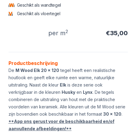
Geschikt als wandtegel
Geschikt als vloertegel
2
per m
€35,00
Product informatie
Productbeschrijving
De
M Wood Elk 20 × 120
tegel heeft een realistische
houtlook en geeft elke ruimte een warme, natuurlijke
uitstraling. Naast de kleur
Elk
is deze serie ook
verkrijgbaar in de kleuren
Husky
en
Lynx
. De tegels
combineren de uitstraling van hout met de praktische
voordelen van keramiek. Alle kleuren uit de M Wood serie
zijn bovendien ook beschikbaar in het formaat
30 × 120
.
**App ons gerust voor de beschikbaarheid en/of
aanvullende afbeeldingen!**