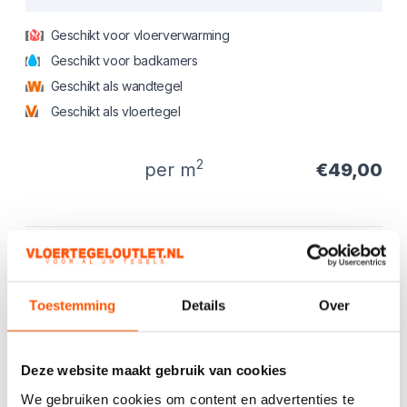
Geschikt voor vloerverwarming
Geschikt voor badkamers
Geschikt als wandtegel
Geschikt als vloertegel
2
per m
€49,00
Product informatie
Productbeschrijving
Zeer exclusieve marmerlook tegels beschikbaar in
zowel mat als glans.
Toestemming
Details
Over
Diverse patronen en normaliter uit voorraad leverbaar.
App ons gerust voor aanvullende afbeeldingen.
Deze website maakt gebruik van cookies
We gebruiken cookies om content en advertenties te
Kies het aantal:
Gebruik de