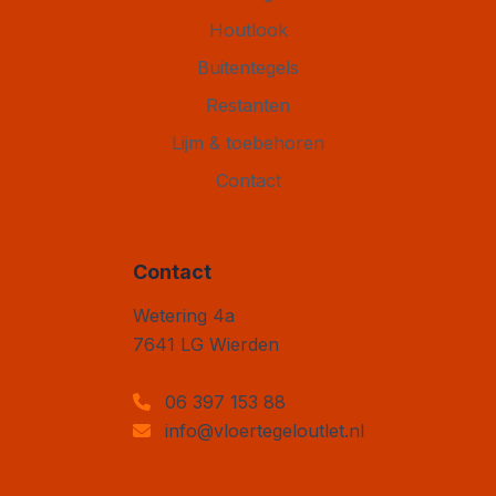
Houtlook
Buitentegels
Restanten
Lijm & toebehoren
Contact
Contact
Vloertegel Outlet
Wetering 4a
7641 LG
Wierden
06 397 153 88
info@vloertegeloutlet.nl