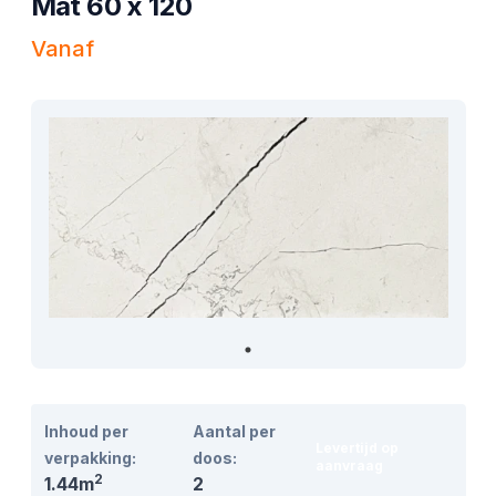
Mat 60 x 120
Vanaf
Product informatie
Inhoud per
Aantal per
Levertijd op
verpakking:
doos:
aanvraag
2
1.44m
2