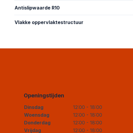
Antislipwaarde R10
Vlakke oppervlaktestructuur
Openingstijden
Dinsdag
12:00 - 18:00
Woensdag
12:00 - 18:00
Donderdag
12:00 - 18:00
Vrijdag
12:00 - 18:00