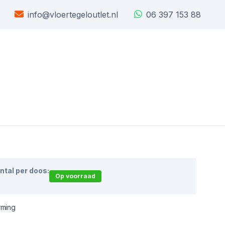
info@vloertegeloutlet.nl
06 397 153 88
ntal per doos:
Op voorraad
rming