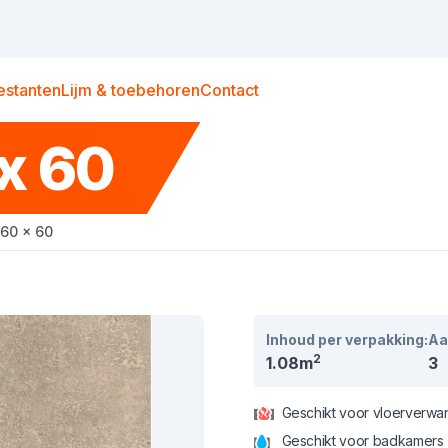
estanten
Lijm & toebehoren
Contact
x 60
 60 x 60
Inhoud per verpakking:
Aa
2
1.08m
3
Geschikt voor vloerverwa
Geschikt voor badkamers