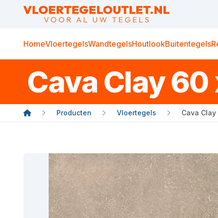
Home
Vloertegels
Wandtegels
Houtlook
Buitentegels
R
Cava Clay 60 
Producten
Vloertegels
Cava Clay