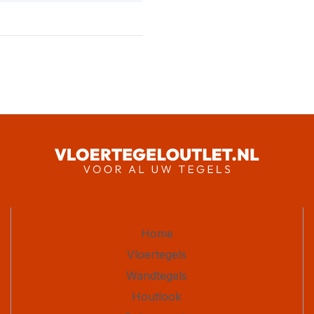
Home
Vloertegels
Wandtegels
Houtlook