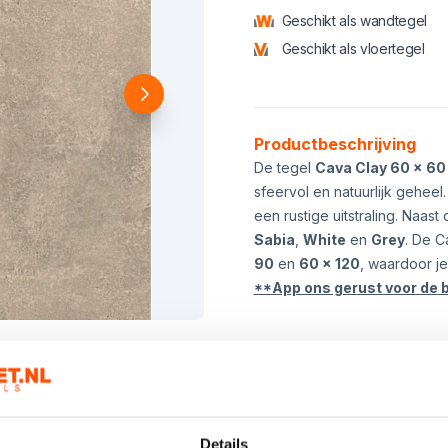
Geschikt als wandtegel
Geschikt als vloertegel
Product informatie
Productbeschrijving
De tegel
Cava Clay 60 x 60
sfeervol en natuurlijk geheel
een rustige uitstraling. Naast
Sabia
,
White
en
Grey
. De C
90
en
60 x 120
, waardoor je
**App ons gerust voor de 
Kies het aanta
Details