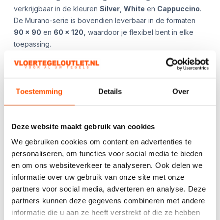
verkrijgbaar in de kleuren
Silver
,
W
hite
en
C
appuccino
.
De Murano-serie is bovendien leverbaar in de formaten
90 x 90
en
60 x 120,
waardoor je flexibel bent in elke
toepassing.
**App ons gerust voor de beschikbaarheid en/of
aanvullende afbeeldingen!**
Toestemming
Details
Over
Kies het aantal:
Gebruik de
handige
berekentool:
Deze website maakt gebruik van cookies
We gebruiken cookies om content en advertenties te
Berekentool
personaliseren, om functies voor social media te bieden
en om ons websiteverkeer te analyseren. Ook delen we
informatie over uw gebruik van onze site met onze
partners voor social media, adverteren en analyse. Deze
Offerte aanvragen
partners kunnen deze gegevens combineren met andere
informatie die u aan ze heeft verstrekt of die ze hebben