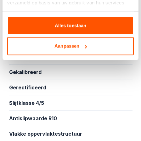
verzameld op basis van uw gebruik van hun services.
Specificaties
Mat
Alles toestaan
Vloer- en wandtegel
Aanpassen
Vorstbestendig
Gekalibreerd
Gerectificeerd
Slijtklasse 4/5
Antislipwaarde R10
Vlakke oppervlaktestructuur