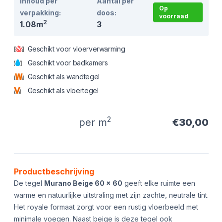
Inhoud per
Aantal per
Op
verpakking:
doos:
voorraad
2
1.08m
3
Geschikt voor vloerverwarming
Geschikt voor badkamers
Geschikt als wandtegel
Geschikt als vloertegel
2
per m
€30,00
Product informatie
Productbeschrijving
De tegel
Murano Beige 60 x 60
geeft elke ruimte een
warme en natuurlijke uitstraling met zijn zachte, neutrale tint.
Het royale formaat zorgt voor een rustig vloerbeeld met
minimale voegen. Naast beige is deze tegel ook