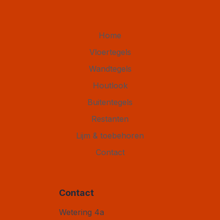
Home
Vloertegels
Wandtegels
Houtlook
Buitentegels
Restanten
Lijm & toebehoren
Contact
Contact
Vloertegel Outlet
Wetering 4a