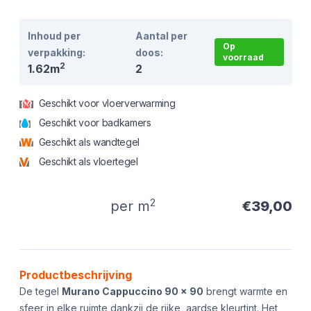
Inhoud per
Aantal per
Op
verpakking:
doos:
voorraad
2
1.62m
2
Geschikt voor vloerverwarming
Geschikt voor badkamers
Geschikt als wandtegel
Geschikt als vloertegel
2
per m
€39,00
Product informatie
Productbeschrijving
De tegel
Murano Cappuccino 90 x 90
brengt warmte en
sfeer in elke ruimte dankzij de rijke, aardse kleurtint. Het