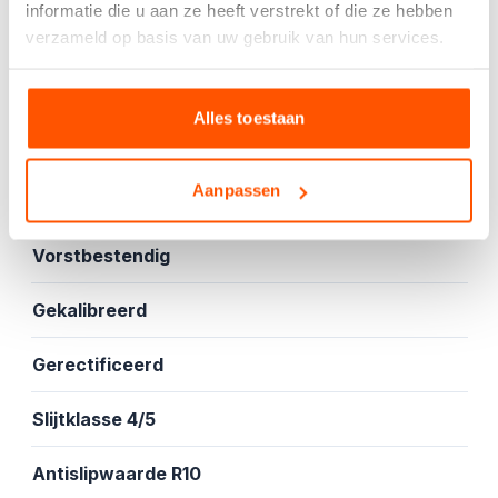
Offerte aanvragen
informatie die u aan ze heeft verstrekt of die ze hebben
verzameld op basis van uw gebruik van hun services.
Specificaties
Alles toestaan
Mat
Aanpassen
Vloer- en wandtegel
Vorstbestendig
Gekalibreerd
Gerectificeerd
Slijtklasse 4/5
Antislipwaarde R10