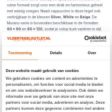
ruime formaat zorgt voor een strak en harmonieus geheel
met weinig voegen. Naast cappuccino is deze tegel ook
verkrijgbaar in de kleuren
Silver
,
White
en
Beige
. De
Murano-serie is bovendien beschikbaar in de formaten
60
x 60
en
60 x 120
, zodat je volop kunt variëren in stijl
en toepassing.
**App ons gerust voor de beschikbaarheid en/of
aanvullende afbeeldingen!**
Toestemming
Details
Over
Kies het aantal:
Gebruik de
handige
Deze website maakt gebruik van cookies
berekentool:
We gebruiken cookies om content en advertenties te
personaliseren, om functies voor social media te bieden
Berekentool
en om ons websiteverkeer te analyseren. Ook delen we
informatie over uw gebruik van onze site met onze
partners voor social media, adverteren en analyse. Deze
partners kunnen deze gegevens combineren met andere