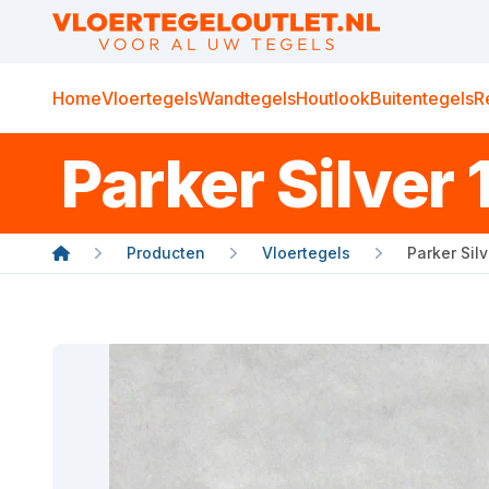
Home
Vloertegels
Wandtegels
Houtlook
Buitentegels
R
Parker Silver 
Producten
Vloertegels
Parker Silv