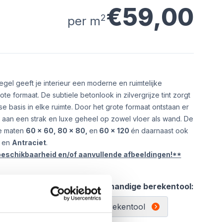
€59,00
2
per m
egel geeft je interieur een moderne en ruimtelijke
rote formaat. De subtiele betonlook in zilvergrijze tint zorgt
se basis in elke ruimte. Door het grote formaat ontstaan er
 aan een strak en luxe geheel op zowel vloer als wand. De
de maten
60 x 60, 80 x 80,
en
60 x 120
én daarnaast ook
en
Antraciet
.
beschikbaarheid en/of aanvullende afbeeldingen!**
l:
Gebruik de handige berekentool:
Berekentool