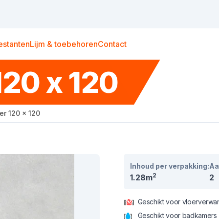
estanten
Lijm & toebehoren
Contact
120 x 120
er 120 x 120
Inhoud per verpakking:
Aa
2
1.28m
2
Geschikt voor vloerverwa
Geschikt voor badkamers