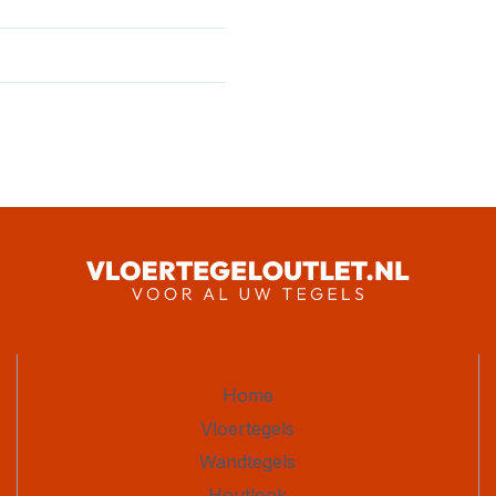
Home
Vloertegels
Wandtegels
Houtlook