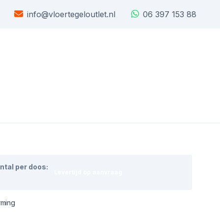
info@vloertegeloutlet.nl
06 397 153 88
ntal per doos:
Levertijd op aanvraag
rming