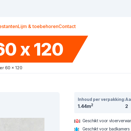
estanten
Lijm & toebehoren
Contact
60 x 120
ver 60 x 120
Inhoud per verpakking:
Aa
2
1.44m
2
Geschikt voor vloerverwa
Geschikt voor badkamers