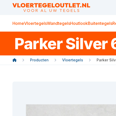
Home
Vloertegels
Wandtegels
Houtlook
Buitentegels
R
Parker Silver 
Producten
Vloertegels
Parker Sil