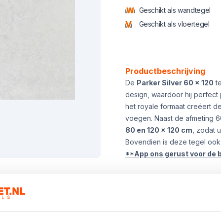
Geschikt als wandtegel
Geschikt als vloertegel
Product informatie
Productbeschrijving
De
Parker Silver 60 x 120
te
design, waardoor hij perfect p
het royale formaat creëert de
voegen. Naast de afmeting 60
80 en 120 x 120 cm
, zodat 
Bovendien is deze tegel ook
**App ons gerust voor de 
Kies het aanta