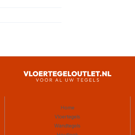
Home
Vloertegels
Wandtegels
Houtlook