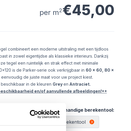
€45,00
2
per m
gel combineert een moderne uitstraling met een tijdloos
ast in zowel eigentijdse als klassieke interieurs. Dankzij
ze tegel een ruimtelijk en strak effect met minimale
x120 is de Parker-serie ook verkrijgbaar in
60 x 60, 80 x
u eenvoudig de juiste maat voor uw project kiest.
 beschikbaar in de kleuren
Grey
en
Antraciet.
beschikbaarheid en/of aanvullende afbeeldingen!**
l:
Gebruik de handige berekentool:
Berekentool