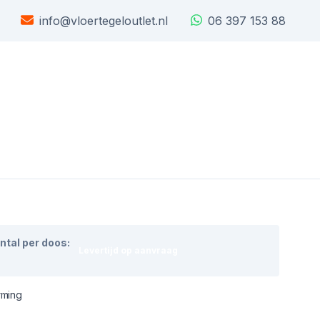
info@vloertegeloutlet.nl
06 397 153 88
ntal per doos:
Levertijd op aanvraag
rming