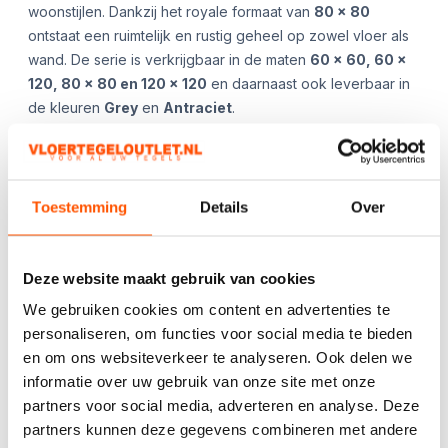
woonstijlen. Dankzij het royale formaat van
80 x 80
ontstaat een ruimtelijk en rustig geheel op zowel vloer als
wand. De serie is verkrijgbaar in de maten
60 x 60, 60 x
120, 80 x 80 en 120 x 120
en daarnaast ook leverbaar in
de kleuren
Grey
en
Antraciet
.
**App ons gerust voor de beschikbaarheid en/of
aanvullende afbeeldingen!**
Toestemming
Details
Over
Kies het aantal:
Gebruik de
handige
Deze website maakt gebruik van cookies
berekentool:
We gebruiken cookies om content en advertenties te
Berekentool
personaliseren, om functies voor social media te bieden
en om ons websiteverkeer te analyseren. Ook delen we
informatie over uw gebruik van onze site met onze
partners voor social media, adverteren en analyse. Deze
partners kunnen deze gegevens combineren met andere
Offerte aanvragen