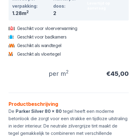
Levertijd op
verpakking:
doos:
aanvraag
2
1.28m
2
Geschikt voor vloerverwarming
Geschikt voor badkamers
Geschikt als wandtegel
Geschikt als vloertegel
2
per m
€45,00
Product informatie
Productbeschrijving
De
Parker Silver 80 x 80
tegel heeft een moderne
betonlook die zorgt voor een strakke en tijdloze uitstraling
in ieder interieur. De neutrale zilvergrijze tint maakt de
tegel gemakkelijk te combineren met verschillende