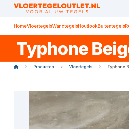
Home
Vloertegels
Wandtegels
Houtlook
Buitentegels
R
Typhone Beig
Producten
Vloertegels
Typhone B