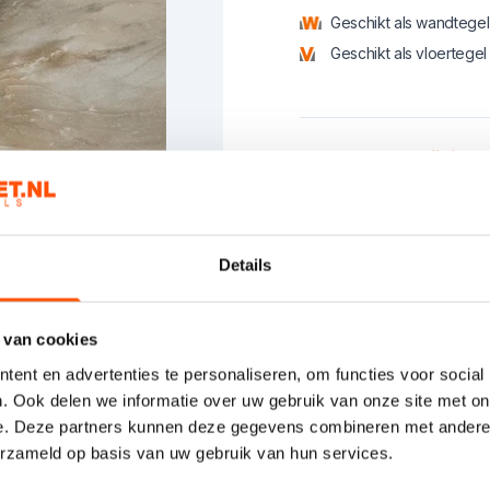
Geschikt als wandtegel
Geschikt als vloertegel
Product informatie
Productbeschrijving
Zeer exclusieve uitstral
App gerust voor aanvull
Momenteel nog uit voorr
Details
Kies het aan
 van cookies
ent en advertenties te personaliseren, om functies voor social
. Ook delen we informatie over uw gebruik van onze site met on
e. Deze partners kunnen deze gegevens combineren met andere i
erzameld op basis van uw gebruik van hun services.