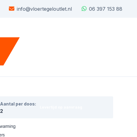
info@vloertegeloutlet.nl
06 397 153 88
Aantal per doos:
Levertijd op aanvraag
2
rwarming
ers