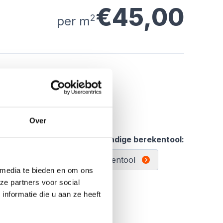
€45,00
2
per m
ing met deze prachtige tegels.
ende afbeeldingen.
aad leverbaar.
Over
tal:
Gebruik de handige berekentool:
Berekentool
 media te bieden en om ons
ze partners voor social
nformatie die u aan ze heeft
Offerte aanvragen