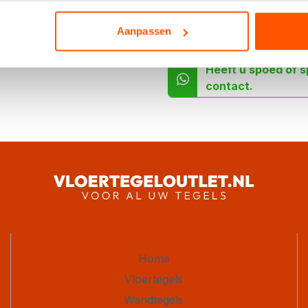
Aanpassen
Heeft u spoed of s
contact.
Home
Vloertegels
Wandtegels