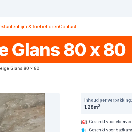
estanten
Lijm & toebehoren
Contact
e Glans 80 x 80
eige Glans 80 x 80
Inhoud per verpakking:
2
1.28m
Geschikt voor vloerve
Geschikt voor badkam