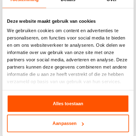
tegel geschikt voor uiteenlopende interieurstijlen. Het
formaat
60 x 60
zorgt voor een strak en ruimtelijk effect
op zowel vloer als wand.
Deze website maakt gebruik van cookies
Deze tegel is daarnaast ook verkrijgbaar in de kleur
We gebruiken cookies om content en advertenties te
Venezia Grey 60 x 60
.
personaliseren, om functies voor social media te bieden
App ons gerust voor de beschikbaarheid en/of
en om ons websiteverkeer te analyseren. Ook delen we
aanvullende afbeeldingen!
informatie over uw gebruik van onze site met onze
partners voor social media, adverteren en analyse. Deze
Kies het aantal:
Gebruik de
partners kunnen deze gegevens combineren met andere
handige
informatie die u aan ze heeft verstrekt of die ze hebben
berekentool:
verzameld op basis van uw gebruik van hun services.
Berekentool
Alles toestaan
Aanpassen
Offerte aanvragen