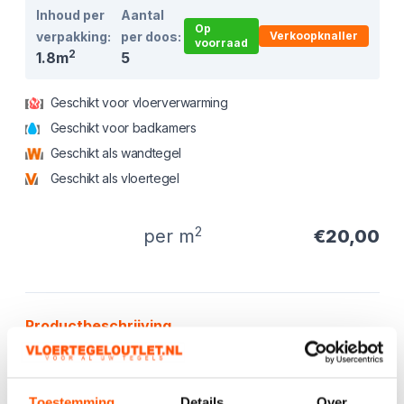
Inhoud per
Aantal
Op
verpakking:
per doos:
Verkoopknaller
voorraad
2
1.8m
5
Geschikt voor vloerverwarming
Geschikt voor badkamers
Geschikt als wandtegel
Geschikt als vloertegel
2
per m
€20,00
Product informatie
Productbeschrijving
De
Venezia Greige 60 x 60
tegel combineert een warme,
natuurlijke tint met een moderne en rustige uitstraling. De
subtiele structuur en zachte kleurnuance maken deze
Toestemming
Details
Over