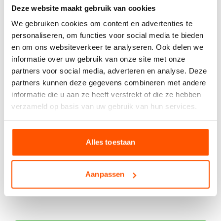
Deze website maakt gebruik van cookies
We gebruiken cookies om content en advertenties te
Product informatie
Productbeschrijving
personaliseren, om functies voor social media te bieden
Voegmiddel Zilvergrijs
en om ons websiteverkeer te analyseren. Ook delen we
informatie over uw gebruik van onze site met onze
partners voor social media, adverteren en analyse. Deze
Kies het aantal:
Gebruik de handige
partners kunnen deze gegevens combineren met andere
berekentool:
informatie die u aan ze heeft verstrekt of die ze hebben
verzameld op basis van uw gebruik van hun services.
Berekentool
Alles toestaan
Offerte aanvragen
Aanpassen
Specificaties