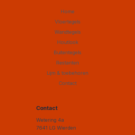
Home
Vloertegels
Wandtegels
Houtlook
Buitentegels
Restanten
Lijm & toebehoren
Contact
Contact
Vloertegel Outlet
Wetering 4a
7641 LG
Wierden