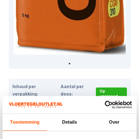
Inhoud per
Aantal per
Op
verpakking:
doos:
voorraad
2
1m
1
Toestemming
Details
Over
€20,00